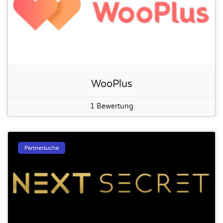
WooPlus
1 Bewertung
Partnersuche