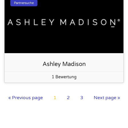
Partnersuche
Ashley Madison
1 Bewertung
« Previous page
1
2
3
Next page »