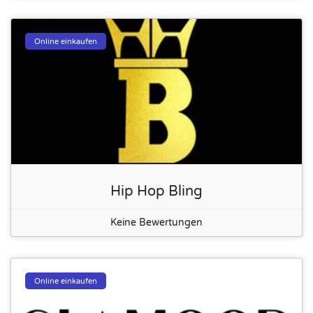
Online einkaufen
Hip Hop Bling
Keine Bewertungen
Online einkaufen