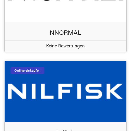
NNORMAL
Keine Bewertungen
Online einkaufen