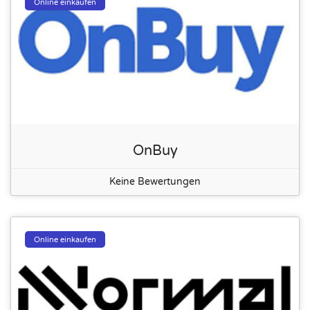
Online einkaufen
OnBuy
Keine Bewertungen
Online einkaufen