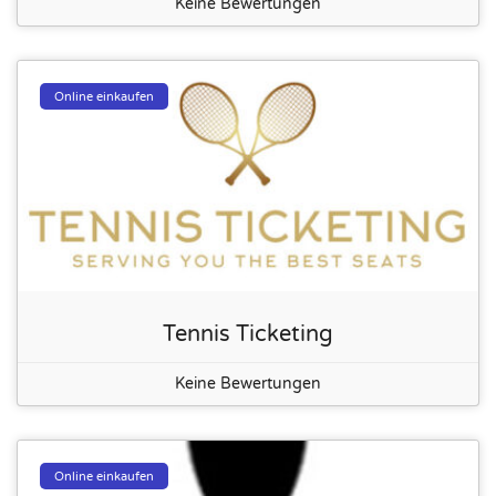
Keine Bewertungen
Online einkaufen
Tennis Ticketing
Keine Bewertungen
Online einkaufen