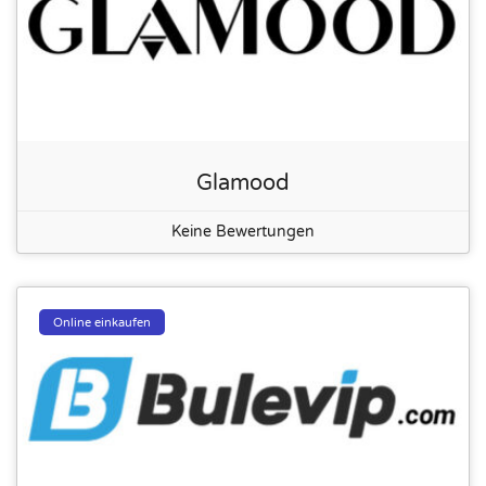
Glamood
Keine Bewertungen
Online einkaufen