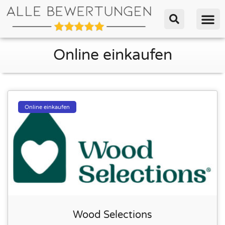
Online einkaufen
Online einkaufen
Wood Selections