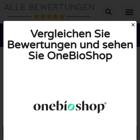
Vergleichen Sie
Bewertungen und sehen
Sie OneBioShop





INSGESAMT: 10/10
(0 Bewertungen)
Öffne Onebioshop.com