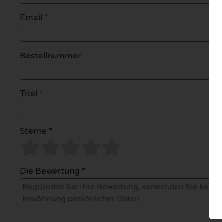
Email
*
Bestellnummer
Titel *
Sterne *
Die Bewertung *