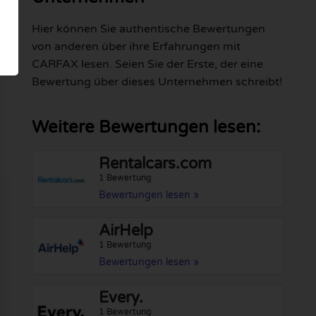
Hier können Sie authentische Bewertungen
von anderen über ihre Erfahrungen mit
CARFAX lesen. Seien Sie der Erste, der eine
Bewertung über dieses Unternehmen schreibt!
Weitere Bewertungen lesen:
Rentalcars.com
1 Bewertung
Bewertungen lesen »
AirHelp
1 Bewertung
Bewertungen lesen »
Every.
1 Bewertung