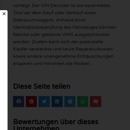
vorliegt. Der VIN Decoder ist ein essentielles
Tool vor dem Kauf oder Verkauf eines
Gebrauchtwagens. Anhand einer
Identitätsüberprüfung des Fahrzeuges können
falsche oder geklonte VINS ausgeschlossen
werden. Zudem kann sich der potentielle
Käufer versteckte und teure Reparaturkosten
sowie andere unangenehme Enttäuschungen
ersparen und minimiert die Risiken.
Diese Seite teilen
Bewertungen über dieses
Unternehmen