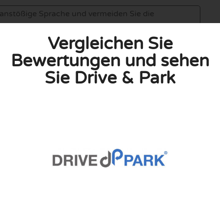
Vergleichen Sie
Bewertungen und sehen
Sie Drive & Park
linie zu, indem ich diese Bewertung abgebe. Ich erkläre
hmen gemacht habe.
h für Nutzer völlig kostenlos. Aus diesem Grund enthalten
 können.