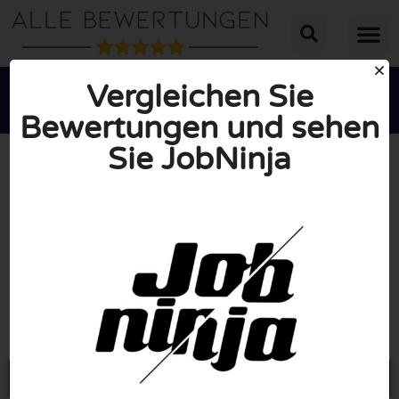
Vergleichen Sie
Bewertungen und sehen
Sie JobNinja





INSGESAMT: 10/10
(0 Bewertungen)
Öffne Jobninja.com