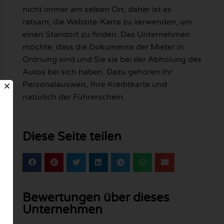
nicht immer am selben Ort, daher ist es
ratsam, die Website-Karte zu verwenden, um
einen Standort zu finden. Das Unternehmen
möchte, dass die Dokumente der Mieter in
Ordnung sind und Sie sie bei der Abholung des
Autos bei sich haben. Dazu gehören Ihr
Personalausweis, Ihre Kreditkarte und
natürlich der Führerschein.
Diese Seite teilen
Bewertungen über dieses
Unternehmen