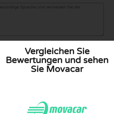
Vergleichen Sie
Bewertungen und sehen
linie zu, indem ich diese Bewertung abgebe. Ich erkläre
hmen gemacht habe.
Sie Movacar
h für Nutzer völlig kostenlos. Aus diesem Grund enthalten
 können.