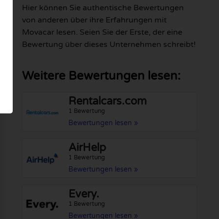
Hier können Sie authentische Bewertungen
von anderen über ihre Erfahrungen mit
Movacar lesen. Seien Sie der Erste, der eine
Bewertung über dieses Unternehmen schreibt!
Weitere Bewertungen lesen:
Rentalcars.com
1 Bewertung
Bewertungen lesen »
AirHelp
1 Bewertung
Bewertungen lesen »
Every.
1 Bewertung
Bewertungen lesen »