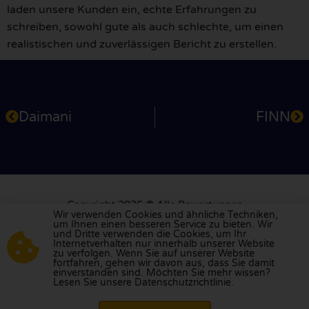
laden unsere Kunden ein, echte Erfahrungen zu
schreiben, sowohl gute als auch schlechte, um einen
realistischen und zuverlässigen Bericht zu erstellen.
Daimani
FINN
Copyright 2026 © Alle Bewertungen
Wir verwenden Cookies und ähnliche Techniken,
Kundendienst: +31 79 360 2701
um Ihnen einen besseren Service zu bieten. Wir
info@allebewertungen.de
und Dritte verwenden die Cookies, um Ihr
Internetverhalten nur innerhalb unserer Website
zu verfolgen. Wenn Sie auf unserer Website
Impressum
Für Nutzer
Für Unternehmen
fortfahren, gehen wir davon aus, dass Sie damit
einverstanden sind. Möchten Sie mehr wissen?
Datenschutzrichtlinien
Eine Bewertung melden
Lesen Sie unsere Datenschutzrichtlinie.