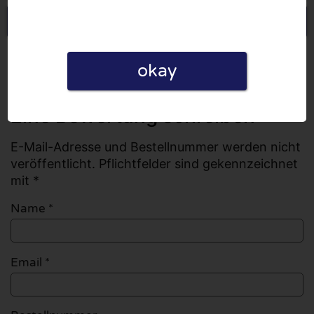
Eine Bewertung schreiben
Alle Bewertungen
okay
Anzahl der Bewertungen: 0
Eine Bewertung schreiben
E-Mail-Adresse und Bestellnummer werden nicht
veröffentlicht. Pflichtfelder sind gekennzeichnet
mit *
Name
*
Email
*