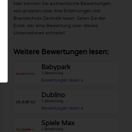
Hier können Sie authentische Bewertungen
von anderen über ihre Erfahrungen mit
Brandschutz Zentrale lesen. Seien Sie der
Erste, der eine Bewertung über dieses
Unternehmen schreibt!
Weitere Bewertungen lesen:
Babypark
1 Bewertung
Bewertungen lesen »
Dublino
1 Bewertung
Bewertungen lesen »
Spiele Max
1 Bewertung