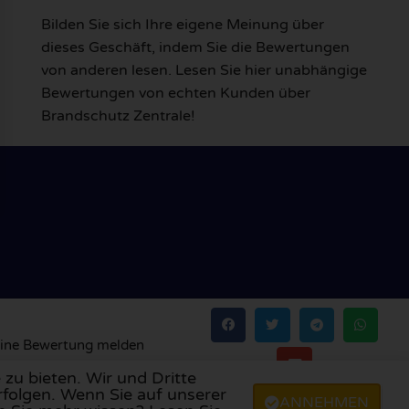
Bilden Sie sich Ihre eigene Meinung über
dieses Geschäft, indem Sie die Bewertungen
von anderen lesen. Lesen Sie hier unabhängige
Bewertungen von echten Kunden über
Brandschutz Zentrale!
ine Bewertung melden
zu bieten. Wir und Dritte
rfolgen. Wenn Sie auf unserer
ANNEHMEN
ien
,
Portugal
,
Polen
,
Dänemark
,
Finnland
und
Schweden
.