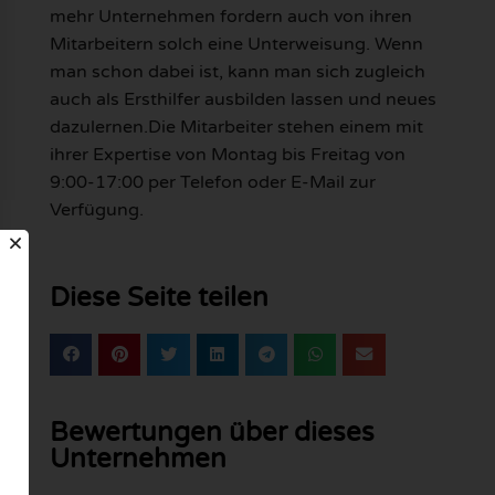
mehr Unternehmen fordern auch von ihren
Mitarbeitern solch eine Unterweisung. Wenn
man schon dabei ist, kann man sich zugleich
auch als Ersthilfer ausbilden lassen und neues
dazulernen.Die Mitarbeiter stehen einem mit
ihrer Expertise von Montag bis Freitag von
9:00-17:00 per Telefon oder E-Mail zur
Verfügung.
Diese Seite teilen
Bewertungen über dieses
Unternehmen