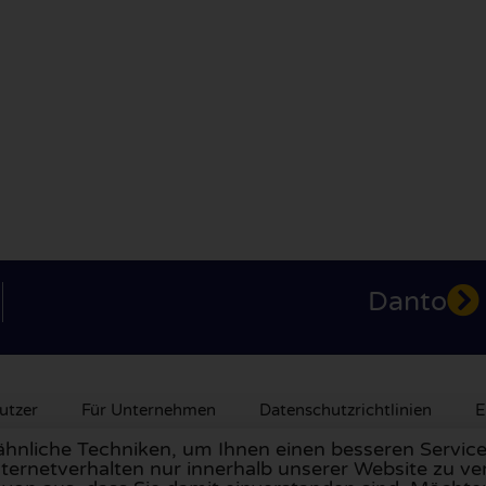
Danto
utzer
Für Unternehmen
Datenschutzrichtlinien
E
nliche Techniken, um Ihnen einen besseren Service 
ternetverhalten nur innerhalb unserer Website zu ve
nnien
,
Frankreich
, den
Niederlanden
,
Belgien
,
Spanien
,
Ital