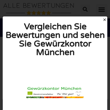
Vergleichen Sie
Bewertungen und sehen
Sie Gewürzkontor
München





INSGESAMT: 10/10
(0 Bewertungen)
Öffne Gewuerzkontor-muenchen.de