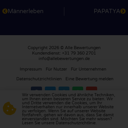
Männerleben
PAPATYA
Copyright 2026 © Alle Bewertungen
Kundendienst: +31 79 360 2701
info@allebewertungen.de
Impressum
Für Nutzer
Für Unternehmen
Datenschutzrichtlinien
Eine Bewertung melden
Wir verwenden Cookies und ähnliche Techniken,
um Ihnen einen besseren Service zu bieten. Wir
und Dritte verwenden die Cookies, um Ihr
Besuchen Sie unsere Bewertungsplattform in
Internetverhalten nur innerhalb unserer Website
zu verfolgen. Wenn Sie auf unserer Website
Großbritannien
,
Frankreich
, den
Niederlanden
,
fortfahren, gehen wir davon aus, dass Sie damit
Belgien
,
Spanien
,
Italien
,
Portugal
,
Polen
,
einverstanden sind. Möchten Sie mehr wissen?
Lesen Sie unsere Datenschutzrichtlinie.
Dänemark
,
Finnland
und
Schweden
.