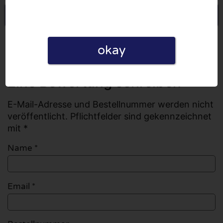
Eine Bewertung schreiben
Alle Bewertungen
okay
Anzahl der Bewertungen: 0
Eine Bewertung schreiben
E-Mail-Adresse und Bestellnummer werden nicht
veröffentlicht. Pflichtfelder sind gekennzeichnet
mit *
Name
*
Email
*