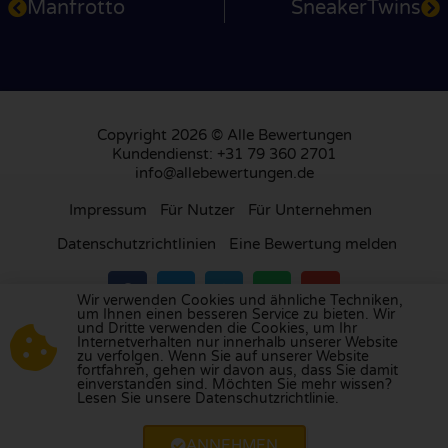
Manfrotto
SneakerTwins
Copyright 2026 © Alle Bewertungen
Kundendienst: +31 79 360 2701
info@allebewertungen.de
Impressum
Für Nutzer
Für Unternehmen
Datenschutzrichtlinien
Eine Bewertung melden
Wir verwenden Cookies und ähnliche Techniken,
um Ihnen einen besseren Service zu bieten. Wir
und Dritte verwenden die Cookies, um Ihr
Besuchen Sie unsere Bewertungsplattform in
Internetverhalten nur innerhalb unserer Website
zu verfolgen. Wenn Sie auf unserer Website
Großbritannien
,
Frankreich
, den
Niederlanden
,
fortfahren, gehen wir davon aus, dass Sie damit
Belgien
,
Spanien
,
Italien
,
Portugal
,
Polen
,
einverstanden sind. Möchten Sie mehr wissen?
Lesen Sie unsere Datenschutzrichtlinie.
Dänemark
,
Finnland
und
Schweden
.
ANNEHMEN