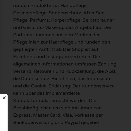
runden Produkte zur Handpflege,
Gesichtspflege, Sonnenschutz, After Sun-
Pflege, Parfums, Körperpflege, Selbstbräuner
und Gesichts-Make-up das Angebot ab. Die
Parfums stammen aus den Marken der
Pflegelinien zur Haarpflege und runden den
gepflegten Auftritt ab.Der Shop ist auf
Facebook und Instagram vertreten. Die
allgemeinen Informationen umfassen Zahlung,
Versand, Retouren und Rückzahlung, die AGB,
die Datenschutz-Richtlinien, das Impressum
und die Cookie-Erklärung. Der Kundenservice
kann über das implementierte
Kontaktformular erreicht werden. Die
Bezahlmöglichkeiten sind mit American
Express, Master Card, Visa, Vorkasse per
Banküberweisung und Paypal gegeben.