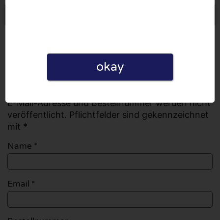
Eine Bewertung schreiben
Alle Bewertungen
Anzahl der Bewertungen: 0
okay
Eine Bewertung schreiben
E-Mail-Adresse und Bestellnummer werden nicht
veröffentlicht. Pflichtfelder sind gekennzeichnet
mit *
Name
*
Email
*