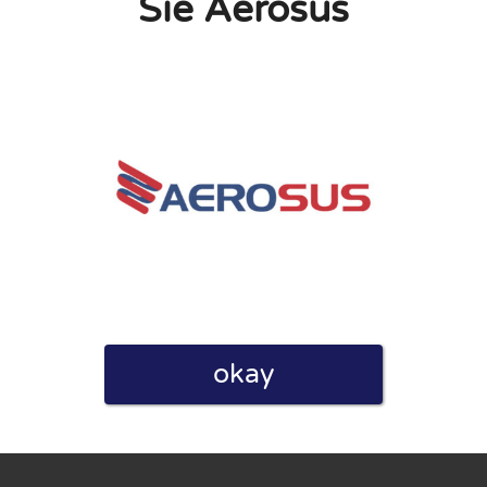
Sie Aerosus
linie zu, indem ich diese Bewertung abgebe. Ich erkläre
hmen gemacht habe.
h für Nutzer völlig kostenlos. Aus diesem Grund enthalten
 können.
okay