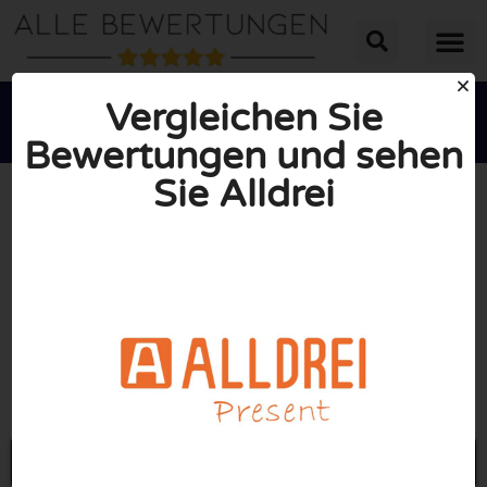
Vergleichen Sie
Bewertungen und sehen
Sie Alldrei





INSGESAMT: 2/10
(1 Bewertung)
Öffne Alldrei.de