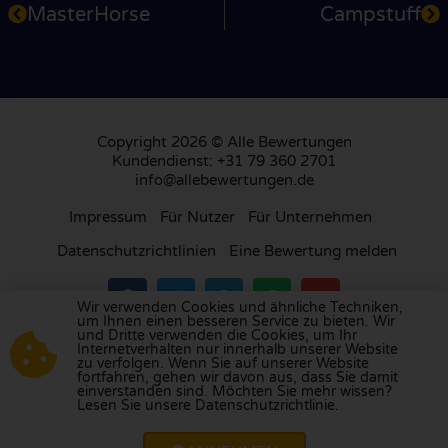
MasterHorse
Campstuff
Copyright 2026 © Alle Bewertungen
Kundendienst: +31 79 360 2701
info@allebewertungen.de
Impressum
Für Nutzer
Für Unternehmen
Datenschutzrichtlinien
Eine Bewertung melden
Wir verwenden Cookies und ähnliche Techniken,
um Ihnen einen besseren Service zu bieten. Wir
und Dritte verwenden die Cookies, um Ihr
Besuchen Sie unsere Bewertungsplattform in
Internetverhalten nur innerhalb unserer Website
zu verfolgen. Wenn Sie auf unserer Website
Großbritannien
,
Frankreich
, den
Niederlanden
,
fortfahren, gehen wir davon aus, dass Sie damit
Belgien
,
Spanien
,
Italien
,
Portugal
,
Polen
,
einverstanden sind. Möchten Sie mehr wissen?
Lesen Sie unsere Datenschutzrichtlinie.
Dänemark
,
Finnland
und
Schweden
.