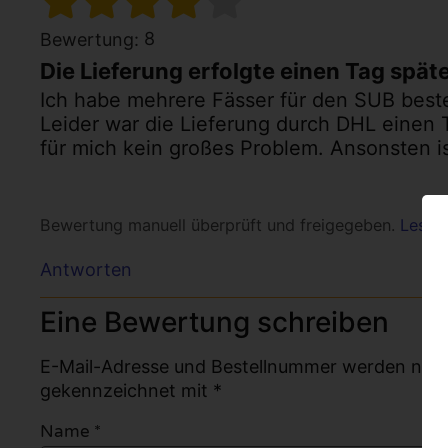
8
Bewertung:
Die Lieferung erfolgte einen Tag späte
Ich habe mehrere Fässer für den SUB bestell
Leider war die Lieferung durch DHL einen 
für mich kein großes Problem. Ansonsten is
Bewertung manuell überprüft und freigegeben.
Lesen 
Antworten
Eine Bewertung schreiben
E-Mail-Adresse und Bestellnummer werden nicht v
gekennzeichnet mit *
Name
*