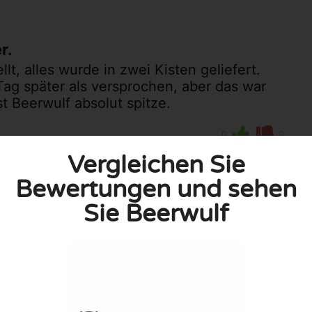
r.
t, alles wurde in zwei Kisten geliefert.
Tag später als versprochen, aber das war
t Beerwulf absolut spitze.
0
0
Sie unsere Richtlinien
Vergleichen Sie
Bewertungen und sehen
Sie Beerwulf
eröffentlicht. Pflichtfelder sind