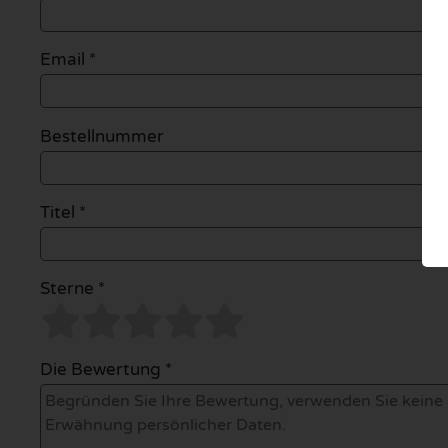
Email
*
Bestellnummer
Titel *
Sterne *
Die Bewertung *