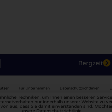
Bergzeit
utzer
Für Unternehmen
Datenschutzrichtlinien
E
nliche Techniken, um Ihnen einen besseren Service 
ternetverhalten nur innerhalb unserer Website zu ve
nnien
,
Frankreich
, den
Niederlanden
,
Belgien
,
Spanien
,
Ital
avon aus, dass Sie damit einverstanden sind. Möchte
unsere Datenschutzrichtlinie.