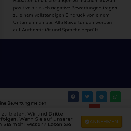
Rabatten und Lieferungen zu machen. Sowohl
positive als auch negative Bewertungen tragen
zu einem vollständigen Eindruck von einem
Unternehmen bei. Alle Bewertungen werden
auf Authentizität und Sprache geprüft.
ine Bewertung melden
zu bieten. Wir und Dritte
rfolgen. Wenn Sie auf unserer
ANNEHMEN
ien
,
Portugal
,
Polen
,
Dänemark
,
Finnland
und
Schweden
.
n Sie mehr wissen? Lesen Sie