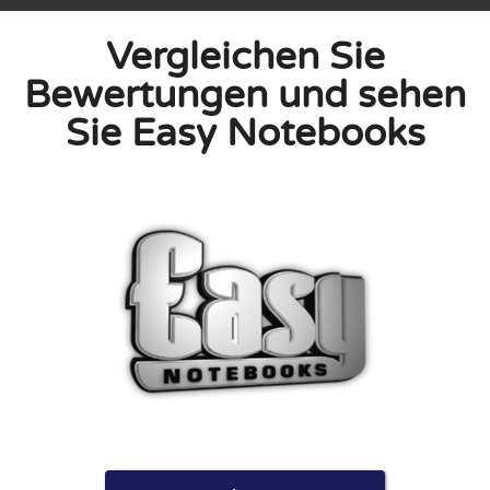
Vergleichen Sie
Bewertungen und sehen
Sie Easy Notebooks
linie zu, indem ich diese Bewertung abgebe. Ich erkläre
hmen gemacht habe.
h für Nutzer völlig kostenlos. Aus diesem Grund enthalten
 können.