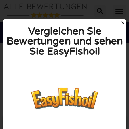
Vergleichen Sie
Bewertungen und sehen
Sie EasyFishoil





INSGESAMT: 10/10
(0 Bewertungen)
Öffne Easyfishoil.de