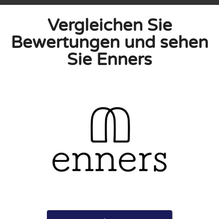
Vergleichen Sie
Bewertungen und sehen
Sie Enners
linie zu, indem ich diese Bewertung abgebe. Ich erkläre
hmen gemacht habe.
h für Nutzer völlig kostenlos. Aus diesem Grund enthalten
 können.