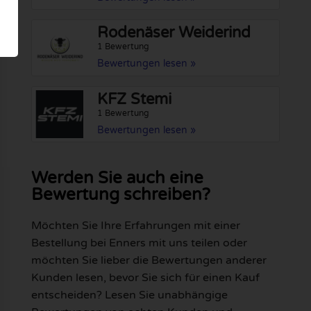
Rodenäser Weiderind
1 Bewertung
Bewertungen lesen »
KFZ Stemi
1 Bewertung
Bewertungen lesen »
Werden Sie auch eine
Bewertung schreiben?
Möchten Sie Ihre Erfahrungen mit einer
Bestellung bei Enners mit uns teilen oder
möchten Sie lieber die Bewertungen anderer
Kunden lesen, bevor Sie sich für einen Kauf
entscheiden? Lesen Sie unabhängige