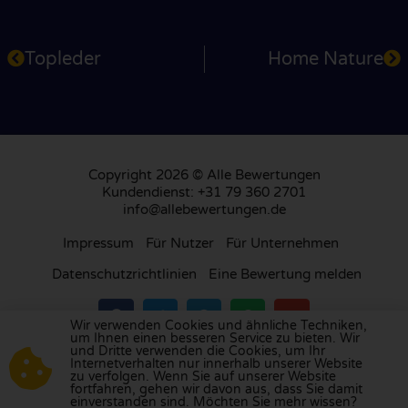
Topleder
Home Nature
Copyright 2026 © Alle Bewertungen
Kundendienst: +31 79 360 2701
info@allebewertungen.de
Impressum
Für Nutzer
Für Unternehmen
Datenschutzrichtlinien
Eine Bewertung melden
Wir verwenden Cookies und ähnliche Techniken,
um Ihnen einen besseren Service zu bieten. Wir
und Dritte verwenden die Cookies, um Ihr
Besuchen Sie unsere Bewertungsplattform in
Internetverhalten nur innerhalb unserer Website
zu verfolgen. Wenn Sie auf unserer Website
Großbritannien
,
Frankreich
, den
Niederlanden
,
fortfahren, gehen wir davon aus, dass Sie damit
Belgien
,
Spanien
,
Italien
,
Portugal
,
Polen
,
einverstanden sind. Möchten Sie mehr wissen?