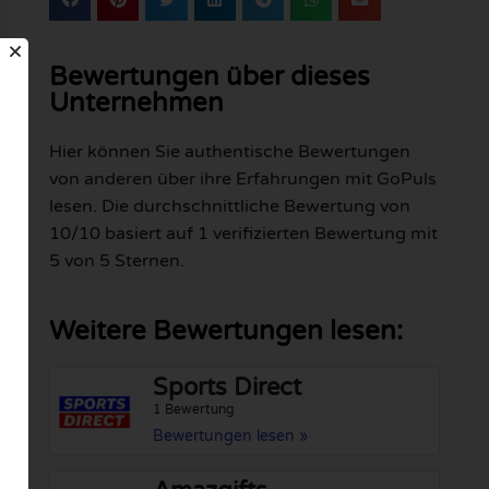
Bewertungen über dieses
Unternehmen
Hier können Sie authentische Bewertungen
von anderen über ihre Erfahrungen mit GoPuls
lesen. Die durchschnittliche Bewertung von
10/10 basiert auf 1 verifizierten Bewertung mit
5 von 5 Sternen.
Weitere Bewertungen lesen:
Sports Direct
1 Bewertung
Bewertungen lesen »