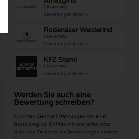
Amazgifts
1 Bewertung
Bewertungen lesen »
Rodenäser Weiderind
1 Bewertung
Bewertungen lesen »
KFZ Stemi
1 Bewertung
Bewertungen lesen »
Werden Sie auch eine
Bewertung schreiben?
Möchten Sie Ihre Erfahrungen mit einer
Bestellung bei GoPuls mit uns teilen oder
möchten Sie lieber die Bewertungen anderer