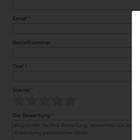
Email
*
Bestellnummer
Titel *
Sterne *
Die Bewertung *