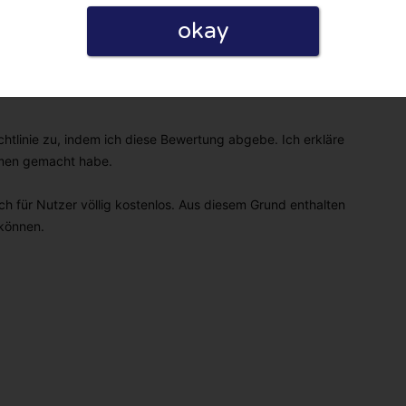
okay
linie zu, indem ich diese Bewertung abgebe. Ich erkläre
hmen gemacht habe.
h für Nutzer völlig kostenlos. Aus diesem Grund enthalten
 können.