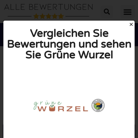
Vergleichen Sie
Bewertungen und sehen
Sie Grüne Wurzel





INSGESAMT: 10/10
(0 Bewertungen)
Öffne Gruene-wurzel.de