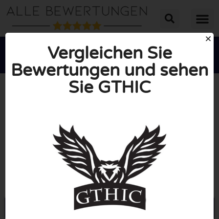
Vergleichen Sie
Bewertungen und sehen
Sie GTHIC





INSGESAMT: 10/10
(0 Bewertungen)
Öffne Gthic.com