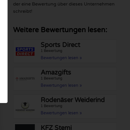
der eine Bewertung über dieses Unternehmen
schreibt!
Weitere Bewertungen lesen:
Sports Direct
1 Bewertung
Bewertungen lesen »
Amazgifts
1 Bewertung
Bewertungen lesen »
Rodenäser Weiderind
1 Bewertung
Bewertungen lesen »
KFZ Stemi