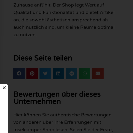
Zuhause anfühlt. Der Shop legt Wert auf
Qualität und Funktionalität und bietet Artikel
an, die sowohl ästhetisch ansprechend als
auch nützlich sind, um kleine Räume optimal
zu nutzen.
Diese Seite teilen
Bewertungen über dieses
Unternehmen
Hier können Sie authentische Bewertungen
von anderen über ihre Erfahrungen mit
Inselcamper Shop lesen. Seien Sie der Erste,