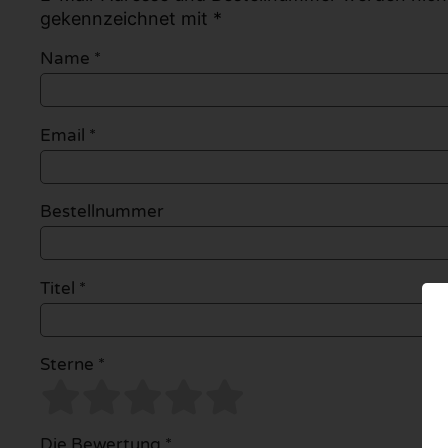
gekennzeichnet mit *
Name
*
Email
*
Bestellnummer
Titel *
Sterne *
Die Bewertung *