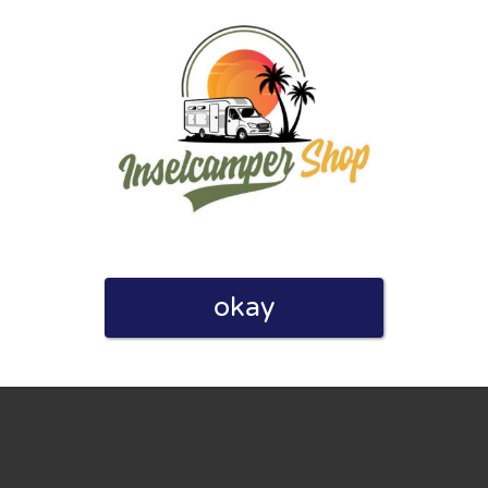
linie zu, indem ich diese Bewertung abgebe. Ich erkläre
hmen gemacht habe.
okay
h für Nutzer völlig kostenlos. Aus diesem Grund enthalten
 können.