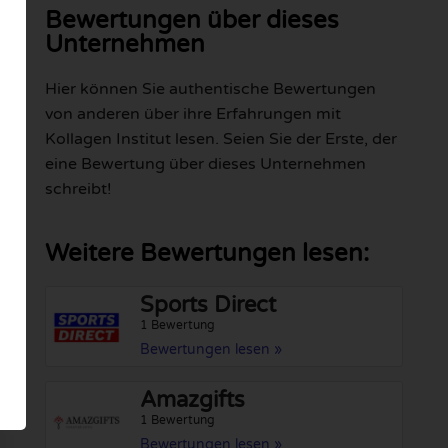
Bewertungen über dieses
Unternehmen
Hier können Sie authentische Bewertungen
von anderen über ihre Erfahrungen mit
Kollagen Institut lesen. Seien Sie der Erste, der
eine Bewertung über dieses Unternehmen
schreibt!
Weitere Bewertungen lesen:
Sports Direct
1 Bewertung
Bewertungen lesen »
Amazgifts
1 Bewertung
Bewertungen lesen »