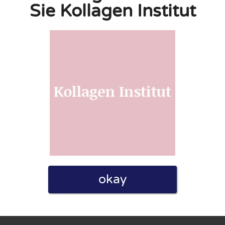
Sie Kollagen Institut
linie zu, indem ich diese Bewertung abgebe. Ich erkläre
hmen gemacht habe.
h für Nutzer völlig kostenlos. Aus diesem Grund enthalten
 können.
okay