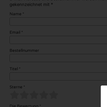
gekennzeichnet mit *
Name
*
Email
*
Bestellnummer
Titel *
Sterne *
Die Bewertung *