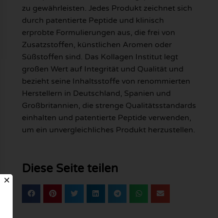
zu gewährleisten. Jedes Produkt zeichnet sich
durch patentierte Peptide und klinisch
erprobte Formulierungen aus, die frei von
Zusatzstoffen, künstlichen Aromen oder
Süßstoffen sind. Das Kollagen Institut legt
großen Wert auf Integrität und Qualität und
bezieht seine Inhaltsstoffe von renommierten
Herstellern in Deutschland, Spanien und
Großbritannien, die strenge Qualitätsstandards
einhalten und patentierte Peptide verwenden,
um ein unvergleichliches Produkt herzustellen.
Diese Seite teilen