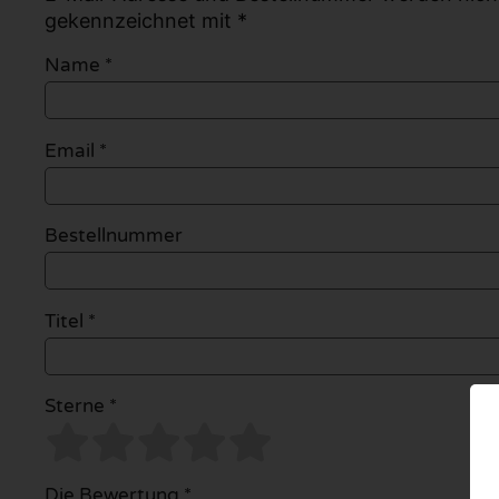
gekennzeichnet mit *
Name
*
Email
*
Bestellnummer
Titel *
Sterne *
Die Bewertung *