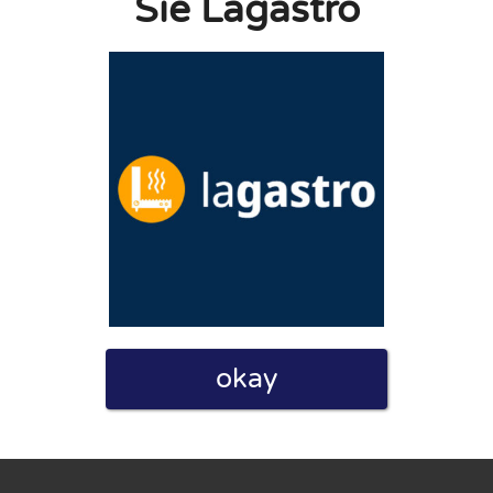
Sie Lagastro
linie zu, indem ich diese Bewertung abgebe. Ich erkläre
hmen gemacht habe.
h für Nutzer völlig kostenlos. Aus diesem Grund enthalten
 können.
okay