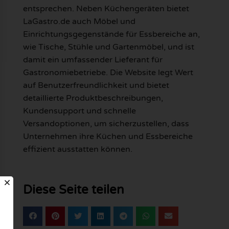
entsprechen. Neben Küchengeräten bietet
LaGastro.de auch Möbel und
Einrichtungsgegenstände für Essbereiche an,
wie Tische, Stühle und Gartenmöbel, und ist
damit ein umfassender Lieferant für
Gastronomiebetriebe. Die Website legt Wert
auf Benutzerfreundlichkeit und bietet
detaillierte Produktbeschreibungen,
Kundensupport und schnelle
Versandoptionen, um sicherzustellen, dass
Unternehmen ihre Küchen und Essbereiche
effizient ausstatten können.
Diese Seite teilen