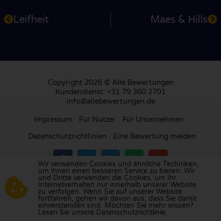
Leifheit
Maes & Hills
Copyright 2026 © Alle Bewertungen
Kundendienst: +31 79 360 2701
info@allebewertungen.de
Impressum
Für Nutzer
Für Unternehmen
Datenschutzrichtlinien
Eine Bewertung melden
Wir verwenden Cookies und ähnliche Techniken,
um Ihnen einen besseren Service zu bieten. Wir
und Dritte verwenden die Cookies, um Ihr
Besuchen Sie unsere Bewertungsplattform in
Internetverhalten nur innerhalb unserer Website
zu verfolgen. Wenn Sie auf unserer Website
Großbritannien
,
Frankreich
, den
Niederlanden
,
fortfahren, gehen wir davon aus, dass Sie damit
Belgien
,
Spanien
,
Italien
,
Portugal
,
Polen
,
einverstanden sind. Möchten Sie mehr wissen?
Lesen Sie unsere Datenschutzrichtlinie.
Dänemark
,
Finnland
und
Schweden
.