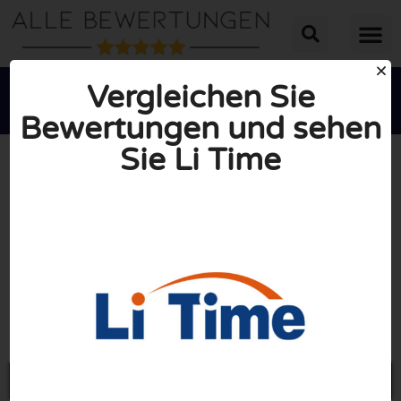
Vergleichen Sie
Bewertungen und sehen
Sie Li Time





INSGESAMT: 10/10
(0 Bewertungen)
Öffne Litime.de