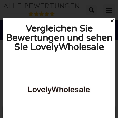
Vergleichen Sie
Bewertungen und sehen
Sie LovelyWholesale





INSGESAMT: 10/10
(1 Bewertung)
Öffne Lovelywholesale.com