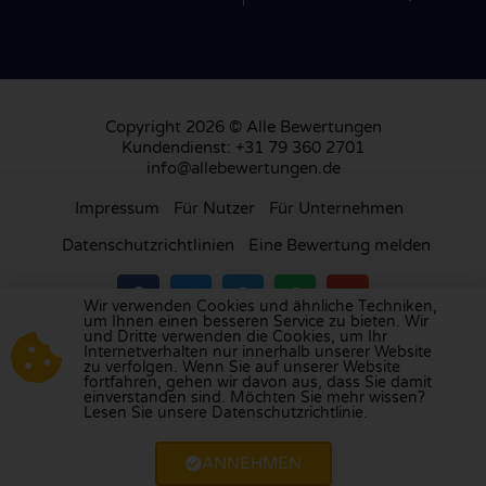
Copyright 2026 © Alle Bewertungen
Kundendienst: +31 79 360 2701
info@allebewertungen.de
Impressum
Für Nutzer
Für Unternehmen
Datenschutzrichtlinien
Eine Bewertung melden
Wir verwenden Cookies und ähnliche Techniken,
um Ihnen einen besseren Service zu bieten. Wir
und Dritte verwenden die Cookies, um Ihr
Besuchen Sie unsere Bewertungsplattform in
Internetverhalten nur innerhalb unserer Website
zu verfolgen. Wenn Sie auf unserer Website
Großbritannien
,
Frankreich
, den
Niederlanden
,
fortfahren, gehen wir davon aus, dass Sie damit
Belgien
,
Spanien
,
Italien
,
Portugal
,
Polen
,
einverstanden sind. Möchten Sie mehr wissen?
Lesen Sie unsere Datenschutzrichtlinie.
Dänemark
,
Finnland
und
Schweden
.
ANNEHMEN