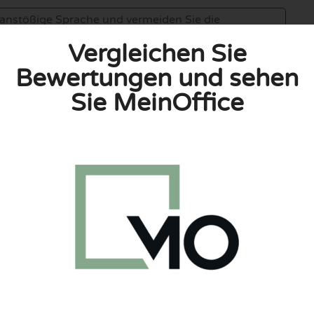
Vergleichen Sie
Bewertungen und sehen
Sie MeinOffice
linie zu, indem ich diese Bewertung abgebe. Ich erkläre
hmen gemacht habe.
h für Nutzer völlig kostenlos. Aus diesem Grund enthalten
 können.