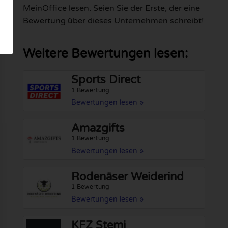
MeinOffice lesen. Seien Sie der Erste, der eine
Bewertung über dieses Unternehmen schreibt!
Weitere Bewertungen lesen:
Sports Direct
1 Bewertung
Bewertungen lesen »
Amazgifts
1 Bewertung
Bewertungen lesen »
Rodenäser Weiderind
1 Bewertung
Bewertungen lesen »
KFZ Stemi