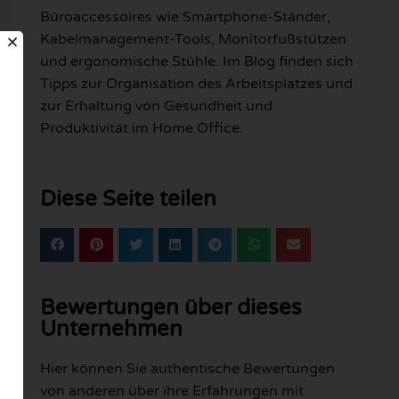
Büroaccessoires wie Smartphone-Ständer,
Kabelmanagement-Tools, Monitorfußstützen
und ergonomische Stühle. Im Blog finden sich
Tipps zur Organisation des Arbeitsplatzes und
zur Erhaltung von Gesundheit und
Produktivität im Home Office.
Diese Seite teilen
Bewertungen über dieses
Unternehmen
Hier können Sie authentische Bewertungen
von anderen über ihre Erfahrungen mit