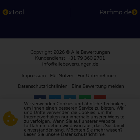
xTool
Parfimo.de
Copyright 2026 © Alle Bewertungen
Kundendienst: +31 79 360 2701
info@allebewertungen.de
Impressum
Für Nutzer
Für Unternehmen
Datenschutzrichtlinien
Eine Bewertung melden
Wir verwenden Cookies und ähnliche Techniken,
um Ihnen einen besseren Service zu bieten. Wir
und Dritte verwenden die Cookies, um Ihr
Besuchen Sie unsere Bewertungsplattform in
Internetverhalten nur innerhalb unserer Website
zu verfolgen. Wenn Sie auf unserer Website
Großbritannien
,
Frankreich
, den
Niederlanden
,
fortfahren, gehen wir davon aus, dass Sie damit
Belgien
,
Spanien
,
Italien
,
Portugal
,
Polen
,
einverstanden sind. Möchten Sie mehr wissen?
Lesen Sie unsere Datenschutzrichtlinie.
Dänemark
,
Finnland
und
Schweden
.