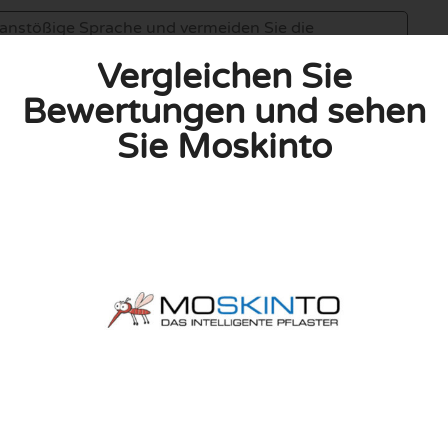
Vergleichen Sie
Bewertungen und sehen
Sie Moskinto
linie zu, indem ich diese Bewertung abgebe. Ich erkläre
hmen gemacht habe.
h für Nutzer völlig kostenlos. Aus diesem Grund enthalten
 können.