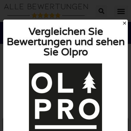
Vergleichen Sie
Bewertungen und sehen
Sie Olpro





INSGESAMT: 10/10
(0 Bewertungen)
Öffne Olproshop.com