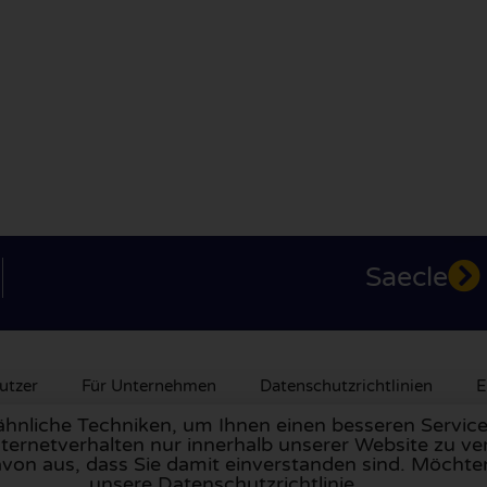
Saecle
utzer
Für Unternehmen
Datenschutzrichtlinien
E
nliche Techniken, um Ihnen einen besseren Service 
ternetverhalten nur innerhalb unserer Website zu ve
nnien
,
Frankreich
, den
Niederlanden
,
Belgien
,
Spanien
,
Ital
avon aus, dass Sie damit einverstanden sind. Möchte
unsere Datenschutzrichtlinie.