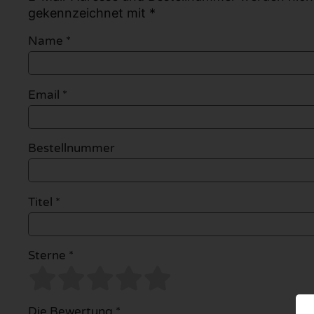
gekennzeichnet mit *
Name
*
Email
*
Bestellnummer
Titel *
Sterne *
Die Bewertung *