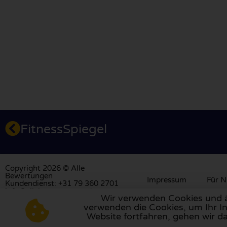
FitnessSpiegel
Copyright 2026 © Alle
Bewertungen
Impressum
Für N
Kundendienst: +31 79 360 2701
info@allebewertungen.de
Wir verwenden Cookies und äh
verwenden die Cookies, um Ihr In
Besuchen Sie unsere Bewertungsplattform in
Großbrita
Website fortfahren, gehen wir d