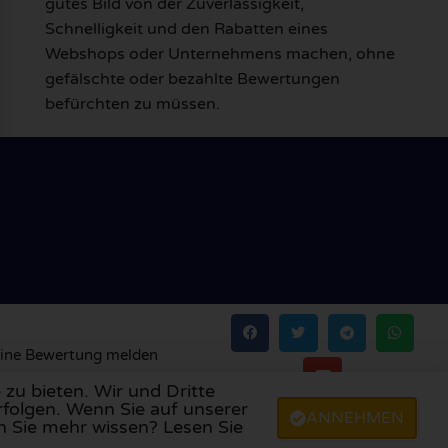
gutes Bild von der Zuverlässigkeit,
Schnelligkeit und den Rabatten eines
Webshops oder Unternehmens machen, ohne
gefälschte oder bezahlte Bewertungen
befürchten zu müssen.
ine Bewertung melden
zu bieten. Wir und Dritte
rfolgen. Wenn Sie auf unserer
ANNEHMEN
ien
,
Portugal
,
Polen
,
Dänemark
,
Finnland
und
Schweden
.
n Sie mehr wissen? Lesen Sie