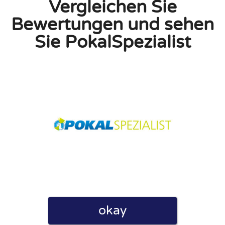
Vergleichen Sie
Bewertungen und sehen
Sie PokalSpezialist
linie zu, indem ich diese Bewertung abgebe. Ich erkläre
hmen gemacht habe.
h für Nutzer völlig kostenlos. Aus diesem Grund enthalten
 können.
okay