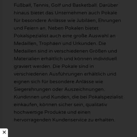
Fußball, Tennis, Golf und Basketball. Darüber
hinaus bietet das Unternehmen auch Pokale
für besondere Anlässe wie Jubiläen, Ehrungen
und Feiern an. Neben Pokalen bietet
Pokalspezialist auch eine große Auswahl an
Medaillen, Trophäen und Urkunden. Die
Medaillen sind in verschiedenen Größen und
Materialien erhältlich und können individuell
graviert werden. Die Pokale sind in
verschiedenen Ausführungen erhältlich und
eignen sich für besondere Anlässe wie
Siegerehrungen oder Auszeichnungen.
Kundinnen und Kunden, die bei Pokalspezialist
einkaufen, können sicher sein, qualitativ
hochwertige Produkte und einen
hervorragenden Kundenservice zu erhalten.