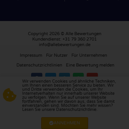
Copyright 2026 © Alle Bewertungen
Kundendienst: +31 79 360 2701
info@allebewertungen.de
Impressum
Für Nutzer
Für Unternehmen
Datenschutzrichtlinien
Eine Bewertung melden
Wir verwenden Cookies und ähnliche Techniken,
um Ihnen einen besseren Service zu bieten. Wir
und Dritte verwenden die Cookies, um Ihr
Besuchen Sie unsere Bewertungsplattform in
Internetverhalten nur innerhalb unserer Website
zu verfolgen. Wenn Sie auf unserer Website
Großbritannien
,
Frankreich
, den
Niederlanden
,
fortfahren, gehen wir davon aus, dass Sie damit
Belgien
,
Spanien
,
Italien
,
Portugal
,
Polen
,
einverstanden sind. Möchten Sie mehr wissen?
Lesen Sie unsere Datenschutzrichtlinie.
Dänemark
,
Finnland
und
Schweden
.
ANNEHMEN