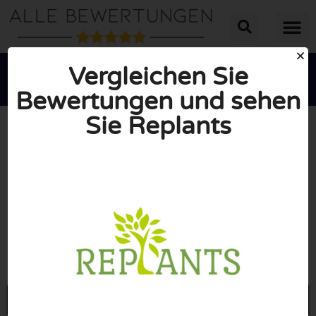
Vergleichen Sie
Bewertungen und sehen
Sie Replants





INSGESAMT: 10/10
(0 Bewertungen)
Öffne Replants.de