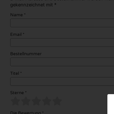
gekennzeichnet mit *
Name
*
Email
*
Bestellnummer
Titel *
Sterne *
Die Bewertung *