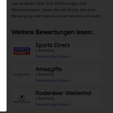
von anderen über ihre Erfahrungen mit
Retrobad lesen. Seien Sie der Erste, der eine
Bewertung über dieses Unternehmen schreibt!
Weitere Bewertungen lesen:
Sports Direct
1 Bewertung
Bewertungen lesen »
Amazgifts
1 Bewertung
Bewertungen lesen »
Rodenäser Weiderind
1 Bewertung
Bewertungen lesen »