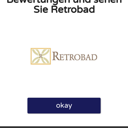
Sie Retrobad
linie zu, indem ich diese Bewertung abgebe. Ich erkläre
hmen gemacht habe.
h für Nutzer völlig kostenlos. Aus diesem Grund enthalten
 können.
okay