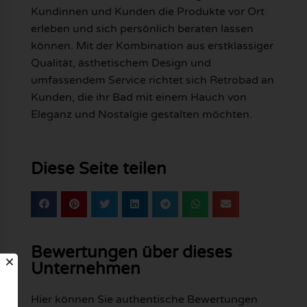
Kundinnen und Kunden die Produkte vor Ort
erleben und sich persönlich beraten lassen
können. Mit der Kombination aus erstklassiger
Qualität, ästhetischem Design und
umfassendem Service richtet sich Retrobad an
Kunden, die ihr Bad mit einem Hauch von
Eleganz und Nostalgie gestalten möchten.
Diese Seite teilen
Bewertungen über dieses
Unternehmen
Hier können Sie authentische Bewertungen