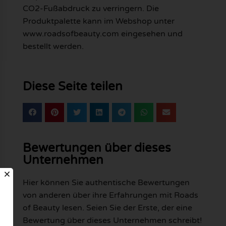
CO2-Fußabdruck zu verringern. Die
Produktpalette kann im Webshop unter
www.roadsofbeauty.com eingesehen und
bestellt werden.
Diese Seite teilen
Bewertungen über dieses
Unternehmen
Hier können Sie authentische Bewertungen
von anderen über ihre Erfahrungen mit Roads
of Beauty lesen. Seien Sie der Erste, der eine
Bewertung über dieses Unternehmen schreibt!