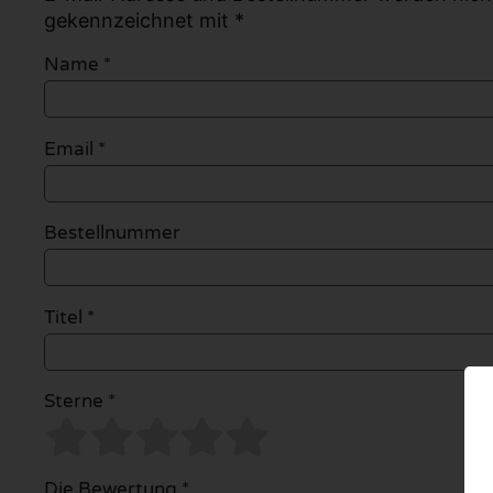
gekennzeichnet mit *
Name
*
Email
*
Bestellnummer
Titel *
Sterne *
Die Bewertung *