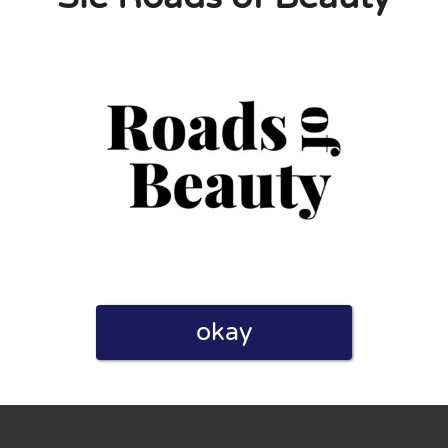
linie zu, indem ich diese Bewertung abgebe. Ich erkläre
hmen gemacht habe.
h für Nutzer völlig kostenlos. Aus diesem Grund enthalten
 können.
okay