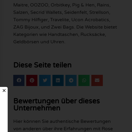
Maitre, OOZOO, Orbitkey, Pig & Hen, Rains,
Salzen, Secrid Wallets, Seidenfelt, Strellson,
Tommy Hilfiger, Travelite, Ucon Acrobatics,
ZAG Bijoux, und Zwei Bags. Die Website bietet
Kategorien wie Handtaschen, Rucksäcke,
Geldbörsen und Uhren.
Diese Seite teilen
Bewertungen über dieses
Unternehmen
Hier können Sie authentische Bewertungen
von anderen über ihre Erfahrungen mit Rose