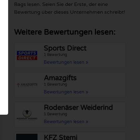
Bags lesen. Seien Sie der Erste, der eine
Bewertung über dieses Unternehmen schreibt!
Weitere Bewertungen lesen:
Sports Direct
1 Bewertung
Bewertungen lesen »
Amazgifts
1 Bewertung
Bewertungen lesen »
Rodenäser Weiderind
1 Bewertung
Bewertungen lesen »
KFZ Stemi