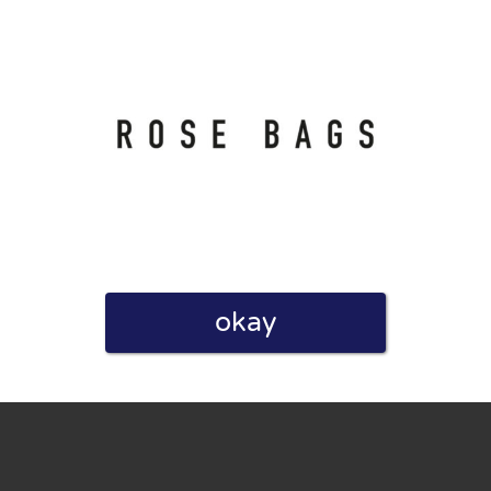
linie zu, indem ich diese Bewertung abgebe. Ich erkläre
hmen gemacht habe.
okay
h für Nutzer völlig kostenlos. Aus diesem Grund enthalten
 können.