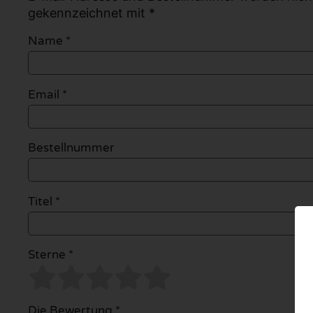
gekennzeichnet mit *
Name
*
Email
*
Bestellnummer
Titel *
Sterne *
Die Bewertung *