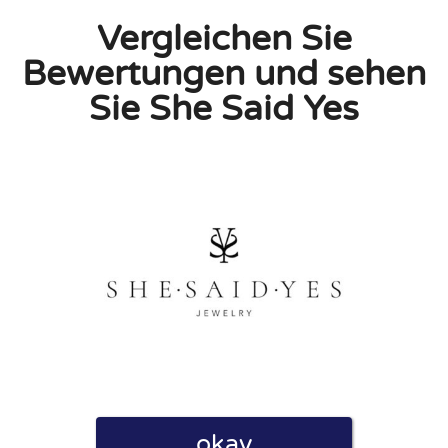
Vergleichen Sie
Bewertungen und sehen
Sie She Said Yes
linie zu, indem ich diese Bewertung abgebe. Ich erkläre
hmen gemacht habe.
h für Nutzer völlig kostenlos. Aus diesem Grund enthalten
 können.
okay