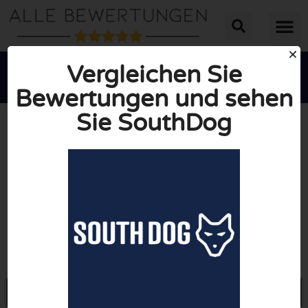
Vergleichen Sie
Bewertungen und sehen
Sie SouthDog





INSGESAMT: 10/10
(0 Bewertungen)
Öffne Southdog.de