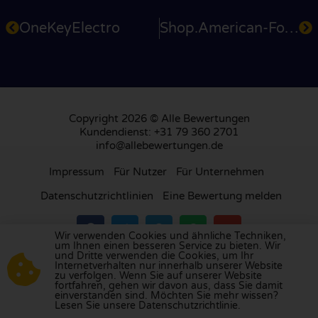
OneKeyElectro
Shop.American-Football.com
Copyright 2026 © Alle Bewertungen
Kundendienst: +31 79 360 2701
info@allebewertungen.de
Impressum
Für Nutzer
Für Unternehmen
Datenschutzrichtlinien
Eine Bewertung melden
Wir verwenden Cookies und ähnliche Techniken,
um Ihnen einen besseren Service zu bieten. Wir
und Dritte verwenden die Cookies, um Ihr
Besuchen Sie unsere Bewertungsplattform in
Internetverhalten nur innerhalb unserer Website
zu verfolgen. Wenn Sie auf unserer Website
Großbritannien
,
Frankreich
, den
Niederlanden
,
fortfahren, gehen wir davon aus, dass Sie damit
Belgien
,
Spanien
,
Italien
,
Portugal
,
Polen
,
einverstanden sind. Möchten Sie mehr wissen?
Lesen Sie unsere Datenschutzrichtlinie.
Dänemark
,
Finnland
und
Schweden
.