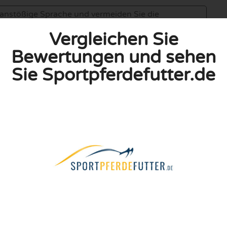
Vergleichen Sie
Bewertungen und sehen
Sie Sportpferdefutter.de
linie zu, indem ich diese Bewertung abgebe. Ich erkläre
hmen gemacht habe.
h für Nutzer völlig kostenlos. Aus diesem Grund enthalten
 können.