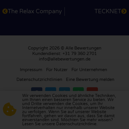
The Relax Company
TECKNET
Copyright 2026 © Alle Bewertungen
Kundendienst: +31 79 360 2701
info@allebewertungen.de
Impressum
Für Nutzer
Für Unternehmen
Datenschutzrichtlinien
Eine Bewertung melden
Wir verwenden Cookies und ähnliche Techniken,
um Ihnen einen besseren Service zu bieten. Wir
und Dritte verwenden die Cookies, um Ihr
Besuchen Sie unsere Bewertungsplattform in
Internetverhalten nur innerhalb unserer Website
zu verfolgen. Wenn Sie auf unserer Website
Großbritannien
,
Frankreich
, den
Niederlanden
,
fortfahren, gehen wir davon aus, dass Sie damit
Belgien
,
Spanien
,
Italien
,
Portugal
,
Polen
,
einverstanden sind. Möchten Sie mehr wissen?
Lesen Sie unsere Datenschutzrichtlinie.
Dänemark
,
Finnland
und
Schweden
.