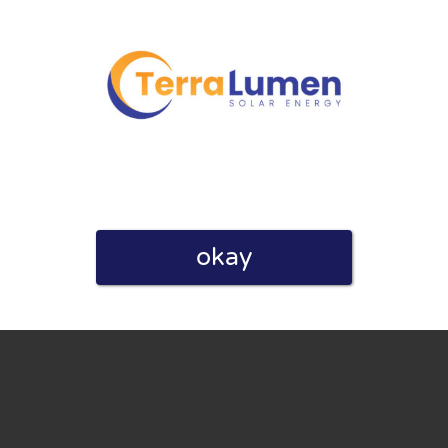
linie zu, indem ich diese Bewertung abgebe. Ich erkläre
okay
hmen gemacht habe.
h für Nutzer völlig kostenlos. Aus diesem Grund enthalten
 können.