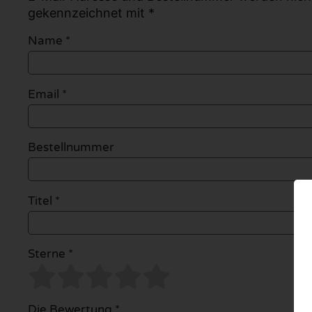
gekennzeichnet mit *
Name
*
Email
*
Bestellnummer
Titel *
Sterne *
Die Bewertung *