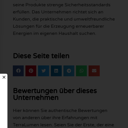
seine Produkte strenge Sicherheitsstandards
erfüllen. Das Unternehmen richtet sich an
Kunden, die praktische und umweltfreundliche
Lösungen für die Erzeugung erneuerbarer
Energien im eigenen Haushalt suchen.
Diese Seite teilen
Bewertungen über dieses
Unternehmen
Hier können Sie authentische Bewertungen
von anderen über ihre Erfahrungen mit
TerraLumen lesen. Seien Sie der Erste, der eine