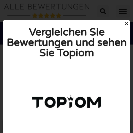
Vergleichen Sie
Bewertungen und sehen
Sie Topiom





INSGESAMT: 10/10
(0 Bewertungen)
Öffne Topiom.com