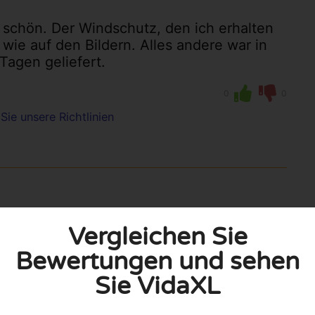
h schön. Der Windschutz, den ich erhalten
wie auf den Bildern. Alles andere war in
Tagen geliefert.
0
0
Sie unsere Richtlinien
Vergleichen Sie
Bewertungen und sehen
Sie VidaXL
istent. Das Ergebnis ist, dass die
ein könnte. Das Preis-Leistungs-Verhältnis