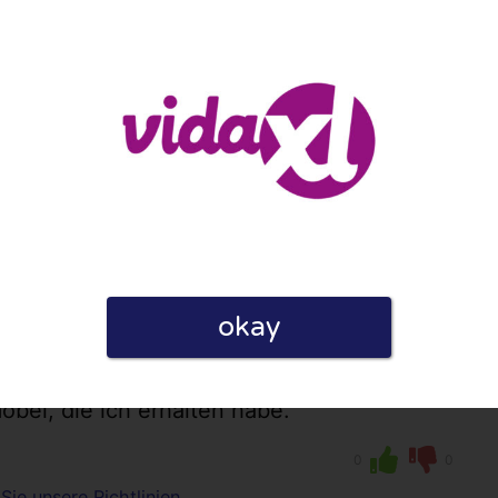
 Kauf von Vidaxl gut beraten lassen kann.
0
0
Sie unsere Richtlinien
okay
 über Vidaxl gelesen und gehört. Ich
erkt. Ich denke, billiger geht es nicht,
möbel, die ich erhalten habe.
0
0
Sie unsere Richtlinien