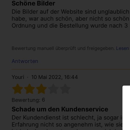
Schöne Bilder
Die Bilder auf der Website sind unglaublic
habe, war auch schön, aber nicht so schön 
Ordnung und die Bestellung wurde nach 3 
Bewertung manuell überprüft und freigegeben.
Lesen 
Antworten
Youri
10 Mai 2022, 16:44
6
Bewertung:
Schade um den Kundenservice
Der Kundendienst ist schlecht, ja sogar inex
Erfahrung nicht so angenehm ist, wie sie s