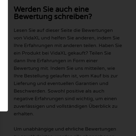
Werden Sie auch eine
Bewertung schreiben?
Lesen Sie auf dieser Seite die Bewertungen
von VidaXL und helfen Sie anderen, indem Sie
Ihre Erfahrungen mit anderen teilen. Haben Sie
ein Produkt bei VidaXL gekauft? Teilen Sie
dann Ihre Erfahrungen in Form einer
Bewertung mit. Indem Sie uns mitteilen, wie
Ihre Bestellung gelaufen ist, vom Kauf bis zur
Lieferung und eventuellen Garantien und
Beschwerden. Sowohl positive als auch
negative Erfahrungen sind wichtig, um einen
zuverlässigen und vollständigen Überblick zu
erhalten.
Um unabhängige und ehrliche Bewertungen