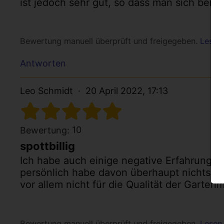
ist jedoch sehr gut, so dass man sich beim
Bewertung manuell überprüft und freigegeben.
Lesen 
Antworten
Leo Schmidt
20 April 2022, 17:13
10
Bewertung:
spottbillig
Ich habe auch einige negative Erfahrungen
persönlich habe davon überhaupt nichts bem
vor allem nicht für die Qualität der Garten
Bewertung manuell überprüft und freigegeben.
Lesen 