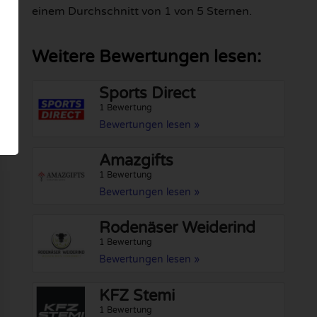
einem Durchschnitt von 1 von 5 Sternen.
Weitere Bewertungen lesen:
Sports Direct
1 Bewertung
Bewertungen lesen »
Amazgifts
1 Bewertung
Bewertungen lesen »
Rodenäser Weiderind
1 Bewertung
Bewertungen lesen »
KFZ Stemi
1 Bewertung