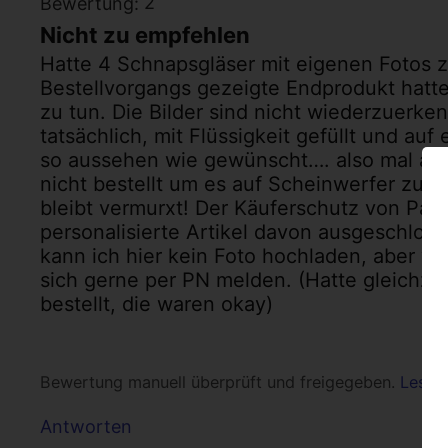
2
Bewertung:
Nicht zu empfehlen
Hatte 4 Schnapsgläser mit eigenen Fotos 
Bestellvorgangs gezeigte Endprodukt hatte
zu tun. Die Bilder sind nicht wiederzuerk
tatsächlich, mit Flüssigkeit gefüllt und a
so aussehen wie gewünscht…. also mal ab
nicht bestellt um es auf Scheinwerfer zu st
bleibt vermurxt! Der Käuferschutz von PayPa
personalisierte Artikel davon ausgeschloss
kann ich hier kein Foto hochladen, aber w
sich gerne per PN melden. (Hatte gleichzei
bestellt, die waren okay)
Bewertung manuell überprüft und freigegeben.
Lesen 
Antworten