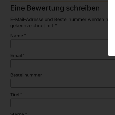
Eine Bewertung schreiben
E-Mail-Adresse und Bestellnummer werden nicht v
gekennzeichnet mit *
Name
*
Email
*
Bestellnummer
Titel *
Sterne *