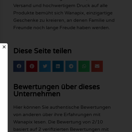
Versand und hochwertigem Druck auf alle
Produkte bemüht sich Wanapix, einzigartige
Geschenke zu kreieren, an denen Familie und
Freunde noch lange Freude haben werden.
Diese Seite teilen
Bewertungen über dieses
Unternehmen
Hier können Sie authentische Bewertungen
von anderen über ihre Erfahrungen mit
Wanapix lesen. Die Bewertung von 2/10
basiert auf 2 verifizierten Bewertungen mit