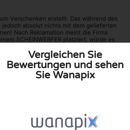
zum Verschenken erstellt. Das während des
 jedoch absolut nichts mit dem gelieferten
ennen! Nach Reklamation meint die Firma
uf einem SCHEINWERFER platziert, würde es
gesehen davon, dass man solch ein Glas
Vergleichen Sie
ellen, ist dem logischerweise nicht so! Es
l greift leider auch nicht, weil
Bewertungen und sehen
en sind und das weiß die Firma. Leider
Sie Wanapix
er die Schundarbeit sehen möchte, kann
tig noch zwei Biergläser nur mit Schriftzug
0
0
Sie unsere Richtlinien