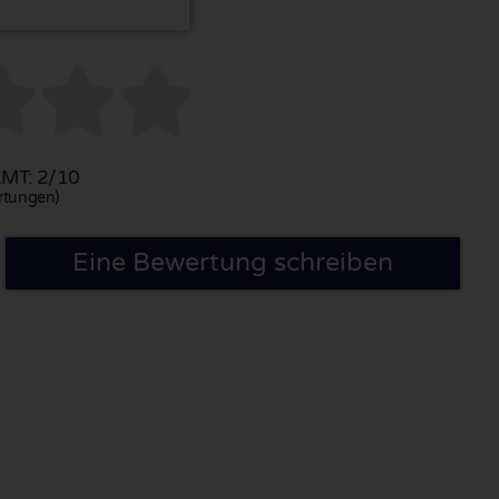



MT: 2/10
rtungen)
Eine Bewertung schreiben